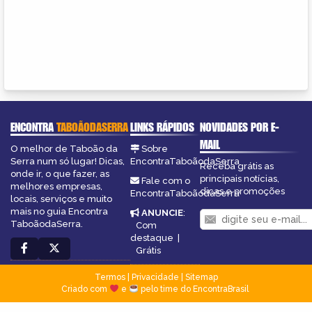
ENCONTRA
TABOÃODASERRA
LINKS RÁPIDOS
NOVIDADES POR E-
MAIL
O melhor de Taboão da
Sobre
Serra num só lugar! Dicas,
EncontraTaboãodaSerra
Receba grátis as
onde ir, o que fazer, as
principais notícias,
Fale com o
melhores empresas,
dicas e promoções
EncontraTaboãodaSerra
locais, serviços e muito
mais no guia Encontra
ANUNCIE
:
TaboãodaSerra.
Com
destaque
|
Grátis
Termos
|
Privacidade
|
Sitemap
Criado com
e
pelo time do EncontraBrasil