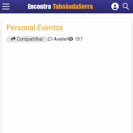
Encontra
TaboãodaSerra
Cadastrar empresa
Fazer login
Personal Eventos
Criar conta
Compartilhar
Avalie!
187