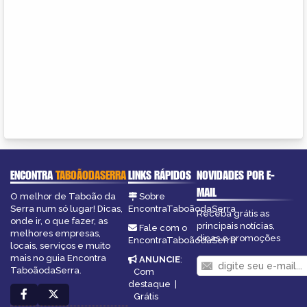
ENCONTRA
TABOÃODASERRA
LINKS RÁPIDOS
NOVIDADES POR E-
MAIL
O melhor de Taboão da
Sobre
Serra num só lugar! Dicas,
EncontraTaboãodaSerra
Receba grátis as
onde ir, o que fazer, as
principais notícias,
Fale com o
melhores empresas,
dicas e promoções
EncontraTaboãodaSerra
locais, serviços e muito
mais no guia Encontra
ANUNCIE
:
TaboãodaSerra.
Com
destaque
|
Grátis