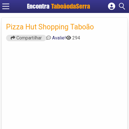
Encontra
TaboãodaSerra
Cadastrar empresa
Fazer login
Pizza Hut Shopping Taboão
Criar conta
Compartilhar
Avalie!
294