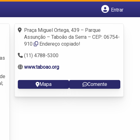
Entrar
Cadastrar empresa
Fazer login
Praça Miguel Ortega, 439 – Parque
Criar conta
Assunção – Taboão da Serra – CEP: 06754-
910
Endereço copiado!
(11) 4788-5300
ias
www.taboao.org
 de
l;
Mapa
Comente