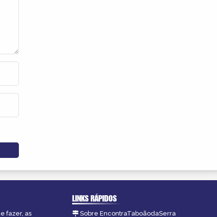
LINKS RÁPIDOS
e fazer, as
Sobre EncontraTaboãodaSerra