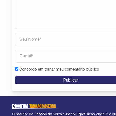
Concordo em tornar meu comentário público
ENCONTRA
TABOÃODASERRA
O melhor de Taboão da Serra num só lugar! Dicas, onde ir, o qu