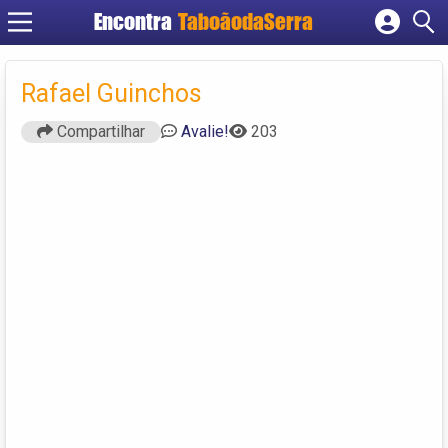
Encontra
TaboãodaSerra
Cadastrar empresa
Fazer login
Rafael Guinchos
Criar conta
Compartilhar
Avalie!
203