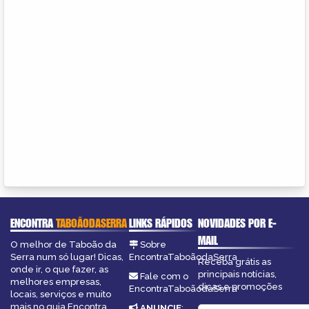
ENCONTRA
TABOÃODASERRA
LINKS RÁPIDOS
NOVIDADES POR E-
MAIL
O melhor de Taboão da
Sobre
Serra num só lugar! Dicas,
EncontraTaboãodaSerra
Receba grátis as
onde ir, o que fazer, as
principais notícias,
Fale com o
melhores empresas,
dicas e promoções
EncontraTaboãodaSerra
locais, serviços e muito
mais no guia Encontra
ANUNCIE
: