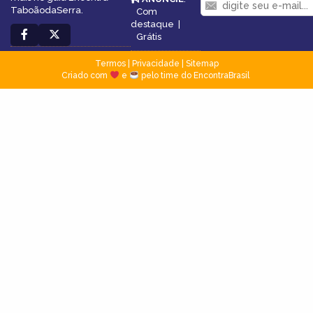
TaboãodaSerra.
Com
destaque
|
Grátis
Termos
|
Privacidade
|
Sitemap
Criado com
e
pelo time do EncontraBrasil