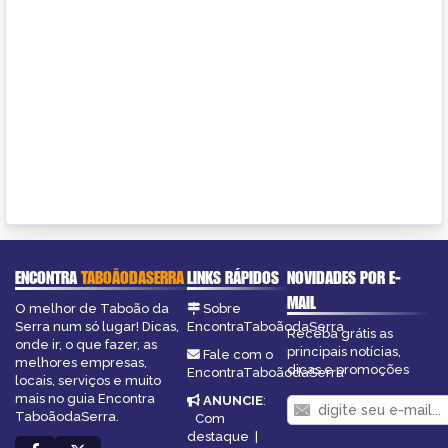
ENCONTRA
TABOÃODASERRA
LINKS RÁPIDOS
NOVIDADES POR E-
MAIL
O melhor de Taboão da
Sobre
Serra num só lugar! Dicas,
EncontraTaboãodaSerra
Receba grátis as
onde ir, o que fazer, as
principais notícias,
Fale com o
melhores empresas,
dicas e promoções
EncontraTaboãodaSerra
locais, serviços e muito
mais no guia Encontra
ANUNCIE
:
TaboãodaSerra.
Com
destaque
|