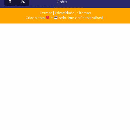
Grátis
Termos
|
Privacidade
|
Sitemap
Criado com
e
pelo time do EncontraBrasil