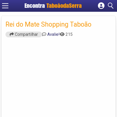
Encontra
TaboãodaSerra
Cadastrar empresa
Fazer login
Rei do Mate Shopping Taboão
Criar conta
Compartilhar
Avalie!
215