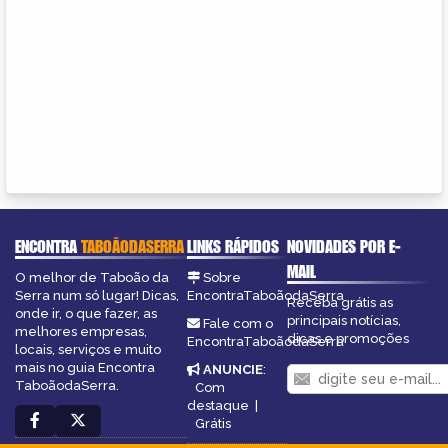
ENCONTRA
TABOÃODASERRA
LINKS RÁPIDOS
NOVIDADES POR E-
MAIL
O melhor de Taboão da
Sobre
Serra num só lugar! Dicas,
EncontraTaboãodaSerra
Receba grátis as
onde ir, o que fazer, as
principais notícias,
Fale com o
melhores empresas,
dicas e promoções
EncontraTaboãodaSerra
locais, serviços e muito
mais no guia Encontra
ANUNCIE
:
TaboãodaSerra.
Com
destaque
|
Grátis