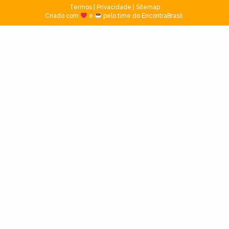
Termos
|
Privacidade
|
Sitemap
Criado com
e
pelo time do EncontraBrasil