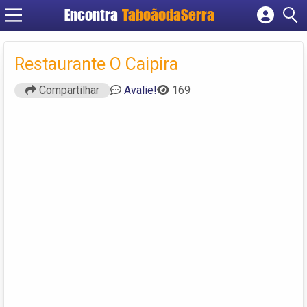
Encontra
TaboãodaSerra
Cadastrar empresa
Fazer login
Restaurante O Caipira
Criar conta
Compartilhar
Avalie!
169