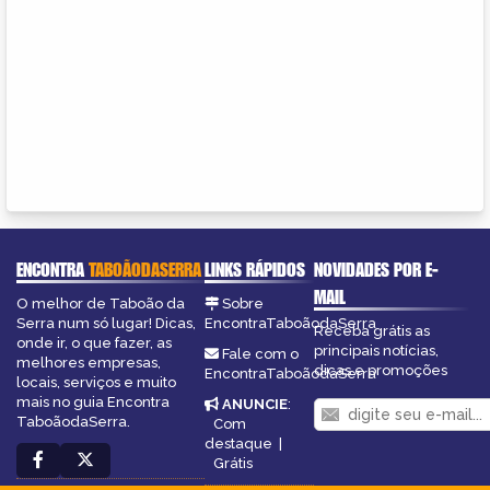
ENCONTRA
TABOÃODASERRA
LINKS RÁPIDOS
NOVIDADES POR E-
MAIL
O melhor de Taboão da
Sobre
Serra num só lugar! Dicas,
EncontraTaboãodaSerra
Receba grátis as
onde ir, o que fazer, as
principais notícias,
Fale com o
melhores empresas,
dicas e promoções
EncontraTaboãodaSerra
locais, serviços e muito
mais no guia Encontra
ANUNCIE
:
TaboãodaSerra.
Com
destaque
|
Grátis