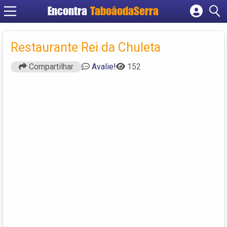
Encontra
TaboãodaSerra
Cadastrar empresa
Fazer login
Restaurante Rei da Chuleta
Criar conta
Compartilhar
Avalie!
152