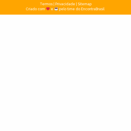
Termos
|
Privacidade
|
Sitemap
Criado com
e
pelo time do EncontraBrasil