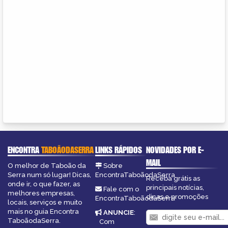
ENCONTRA
TABOÃODASERRA
LINKS RÁPIDOS
NOVIDADES POR E-
MAIL
O melhor de Taboão da
Sobre
Serra num só lugar! Dicas,
EncontraTaboãodaSerra
Receba grátis as
onde ir, o que fazer, as
principais notícias,
Fale com o
melhores empresas,
dicas e promoções
EncontraTaboãodaSerra
locais, serviços e muito
mais no guia Encontra
ANUNCIE
:
TaboãodaSerra.
Com