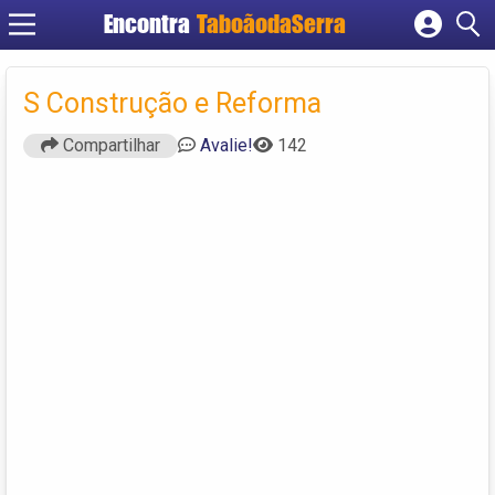
Encontra
TaboãodaSerra
Cadastrar empresa
Fazer login
S Construção e Reforma
Criar conta
Compartilhar
Avalie!
142