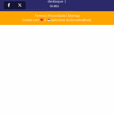
destaque
|
Grátis
Termos
|
Privacidade
|
Sitemap
Criado com
e
pelo time do EncontraBrasil