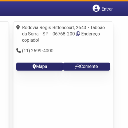
Entrar
Cadastrar empresa
Fazer login
Rodovia Régis Bittencourt, 2643 - Taboão
Criar conta
da Serra - SP - 06768-200
Endereço
copiado!
(11) 2699-4000
Mapa
Comente