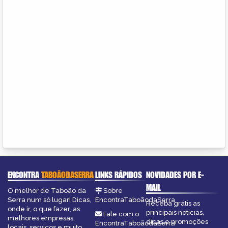
ENCONTRA
TABOÃODASERRA
LINKS RÁPIDOS
NOVIDADES POR E-
MAIL
O melhor de Taboão da
Sobre
Serra num só lugar! Dicas,
EncontraTaboãodaSerra
Receba grátis as
onde ir, o que fazer, as
principais notícias,
Fale com o
melhores empresas,
dicas e promoções
EncontraTaboãodaSerra
locais, serviços e muito