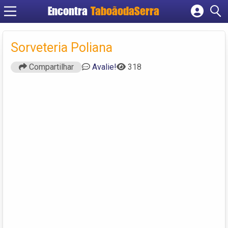
Encontra
TaboãodaSerra
Cadastrar empresa
Fazer login
Sorveteria Poliana
Criar conta
Compartilhar
Avalie!
318