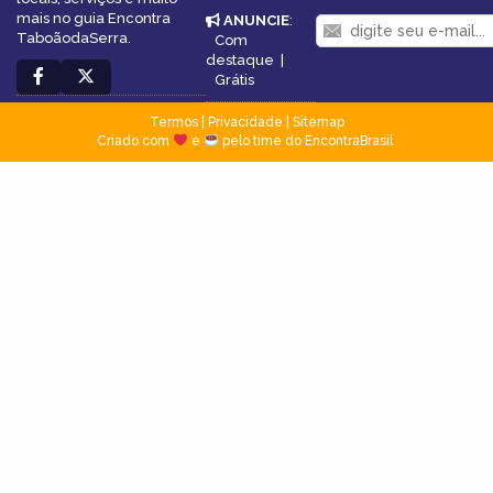
mais no guia Encontra
ANUNCIE
:
TaboãodaSerra.
Com
destaque
|
Grátis
Termos
|
Privacidade
|
Sitemap
Criado com
e
pelo time do EncontraBrasil