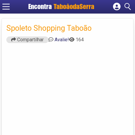
Encontra
TaboãodaSerra
Cadastrar empresa
Fazer login
Spoleto Shopping Taboão
Criar conta
Compartilhar
Avalie!
164