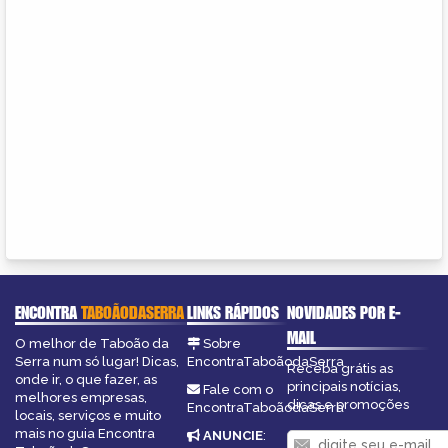
ENCONTRA
TABOÃODASERRA
LINKS RÁPIDOS
NOVIDADES POR E-
MAIL
O melhor de Taboão da
Sobre
Serra num só lugar! Dicas,
EncontraTaboãodaSerra
Receba grátis as
onde ir, o que fazer, as
principais notícias,
Fale com o
melhores empresas,
dicas e promoções
EncontraTaboãodaSerra
locais, serviços e muito
mais no guia Encontra
ANUNCIE
: