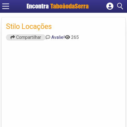
Encontra
TaboãodaSerra
Cadastrar empresa
Fazer login
Stilo Locações
Criar conta
Compartilhar
Avalie!
265