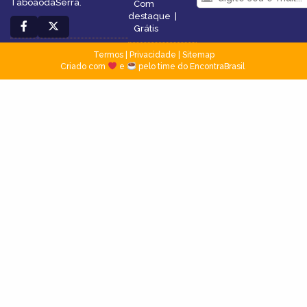
TaboãodaSerra.
Com
destaque
|
Grátis
Termos
|
Privacidade
|
Sitemap
Criado com
e
pelo time do EncontraBrasil