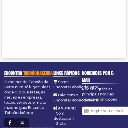
ENCONTRA
TABOÃODASERRA
LINKS RÁPIDOS
NOVIDADES POR E-
MAIL
O melhor de Taboão da
Sobre
Serra num só lugar! Dicas,
EncontraTaboãodaSerra
Receba grátis as
onde ir, o que fazer, as
principais notícias,
Fale com o
melhores empresas,
dicas e promoções
EncontraTaboãodaSerra
locais, serviços e muito
mais no guia Encontra
ANUNCIE
:
TaboãodaSerra.
Com
destaque
|
Grátis