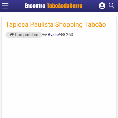
Encontra
TaboãodaSerra
Cadastrar empresa
Fazer login
Tapioca Paulista Shopping Taboão
Criar conta
Compartilhar
Avalie!
263