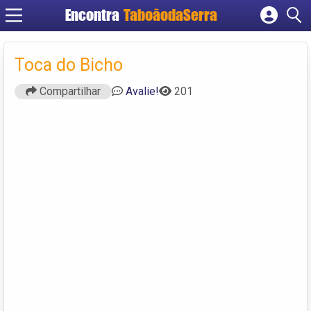
Encontra
TaboãodaSerra
Cadastrar empresa
Fazer login
Toca do Bicho
Criar conta
Compartilhar
Avalie!
201