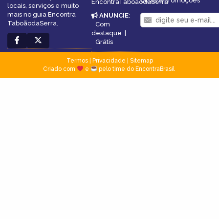
dicas e promoções
EncontraTaboãodaSerra
locais, serviços e muito
mais no guia Encontra
ANUNCIE
:
TaboãodaSerra.
Com
destaque
|
Grátis
Termos
|
Privacidade
|
Sitemap
Criado com
e
pelo time do EncontraBrasil