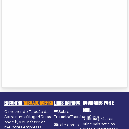
ENCONTRA
TABOÃODASERRA
LINKS RÁPIDOS
NOVIDADES POR E-
MAIL
O melhor de Taboão da
Sobre
Serra num só lugar! Dicas,
EncontraTaboãodaSerra
Receba grátis as
onde ir, o que fazer, as
principais notícias,
Fale com o
melhores empresas,