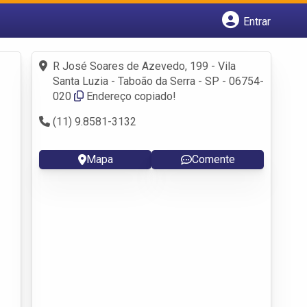
Entrar
Cadastrar empresa
Fazer login
R José Soares de Azevedo, 199 - Vila
Criar conta
Santa Luzia - Taboão da Serra - SP - 06754-
020
Endereço copiado!
(11) 9.8581-3132
Mapa
Comente