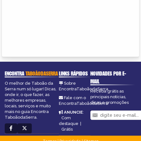
ENCONTRA
TABOÃODASERRA
LINKS RÁPIDOS
NOVIDADES POR E-
MAIL
O melhor de Taboão da
Sobre
Serra num só lugar! Dicas,
EncontraTaboãodaSerra
Receba grátis as
onde ir, o que fazer, as
principais notícias,
Fale com o
melhores empresas,
dicas e promoções
EncontraTaboãodaSerra
locais, serviços e muito
mais no guia Encontra
ANUNCIE
:
TaboãodaSerra.
Com
destaque
|
Grátis