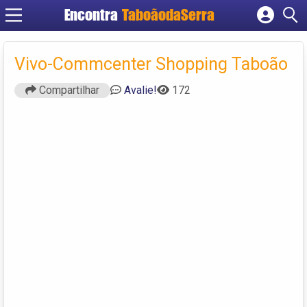
Encontra
TaboãodaSerra
Cadastrar empresa
Fazer login
Vivo-Commcenter Shopping Taboão
Criar conta
Compartilhar
Avalie!
172