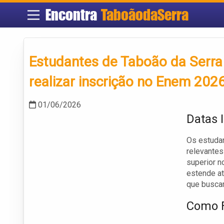
Encontra
TaboãodaSerra
Estudantes de Taboão da Serra 
realizar inscrição no Enem 202
01/06/2026
Datas 
Os estuda
relevantes
superior n
estende at
que buscam
Como F