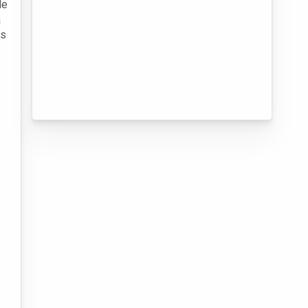
de
a
es