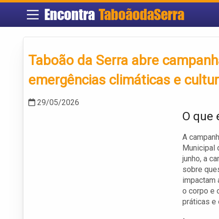
Encontra
TaboãodaSerra
Taboão da Serra abre campanh
emergências climáticas e cultu
29/05/2026
O que 
A campanha
Municipal
junho, a c
sobre ques
impactam a
o corpo e 
práticas e