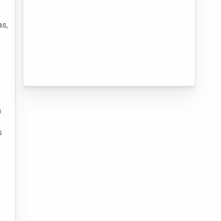
as,
a
s