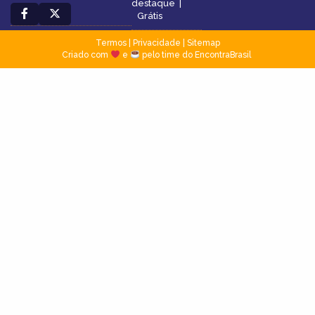
destaque
|
Grátis
Termos
|
Privacidade
|
Sitemap
Criado com
e
pelo time do EncontraBrasil