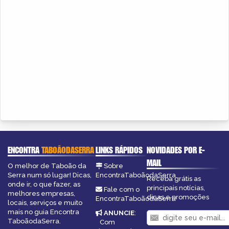
ENCONTRA
TABOÃODASERRA
LINKS RÁPIDOS
NOVIDADES POR E-
MAIL
O melhor de Taboão da
Sobre
Serra num só lugar! Dicas,
EncontraTaboãodaSerra
Receba grátis as
onde ir, o que fazer, as
principais notícias,
Fale com o
melhores empresas,
dicas e promoções
EncontraTaboãodaSerra
locais, serviços e muito
mais no guia Encontra
ANUNCIE
:
TaboãodaSerra.
Com