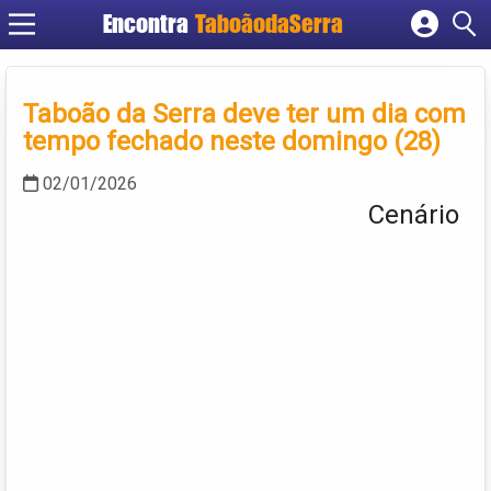
Encontra
TaboãodaSerra
Cadastrar empresa
Fazer login
Taboão da Serra deve ter um dia com
Criar conta
tempo fechado neste domingo (28)
02/01/2026
Cenário