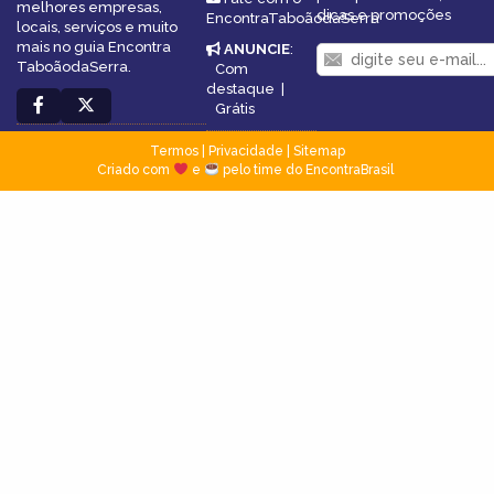
melhores empresas,
dicas e promoções
EncontraTaboãodaSerra
locais, serviços e muito
mais no guia Encontra
ANUNCIE
:
TaboãodaSerra.
Com
destaque
|
Grátis
Termos
|
Privacidade
|
Sitemap
Criado com
e
pelo time do EncontraBrasil