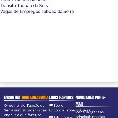
Trânsito Taboão da Serra
Vagas de Empregos Taboão da Serra
ENCONTRA
TABOÃODASERRA
LINKS RÁPIDOS
NOVIDADES POR E-
MAIL
O melhor de Taboão da
Sobre
Serra num só lugar! Dicas,
EncontraTaboãodaSerra
Receba grátis as
onde ir, o que fazer, as
principais notícias,
Fale com o