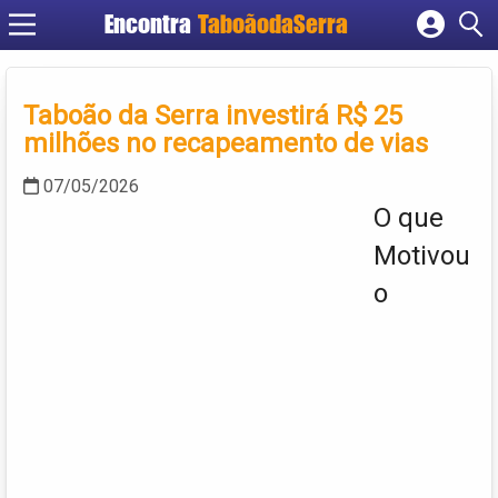
Encontra
TaboãodaSerra
Cadastrar empresa
Fazer login
Taboão da Serra investirá R$ 25
Criar conta
milhões no recapeamento de vias
07/05/2026
O que
Motivou
o