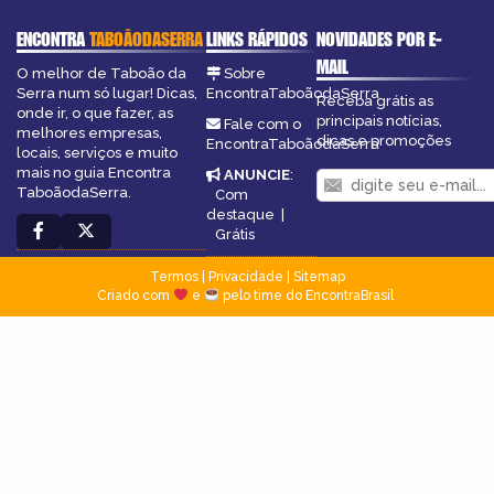
ENCONTRA
TABOÃODASERRA
LINKS RÁPIDOS
NOVIDADES POR E-
MAIL
O melhor de Taboão da
Sobre
Serra num só lugar! Dicas,
EncontraTaboãodaSerra
Receba grátis as
onde ir, o que fazer, as
principais notícias,
Fale com o
melhores empresas,
dicas e promoções
EncontraTaboãodaSerra
locais, serviços e muito
mais no guia Encontra
ANUNCIE
:
TaboãodaSerra.
Com
destaque
|
Grátis
Termos
|
Privacidade
|
Sitemap
Criado com
e
pelo time do EncontraBrasil