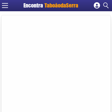
Encontra
TaboãodaSerra
Cadastrar empresa
Fazer login
Criar conta