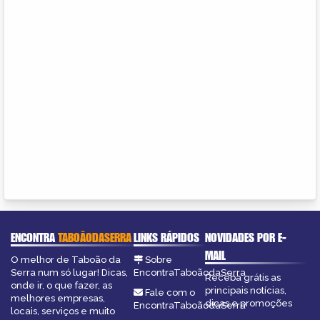
ENCONTRA
TABOÃODASERRA
LINKS RÁPIDOS
NOVIDADES POR E-
MAIL
O melhor de Taboão da
Sobre
Serra num só lugar! Dicas,
EncontraTaboãodaSerra
Receba grátis as
onde ir, o que fazer, as
principais notícias,
Fale com o
melhores empresas,
dicas e promoções
EncontraTaboãodaSerra
locais, serviços e muito