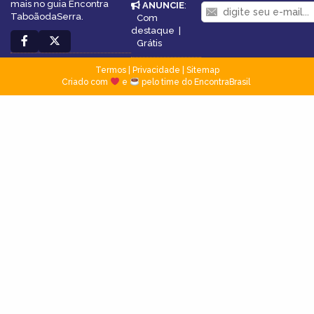
mais no guia Encontra
ANUNCIE
:
TaboãodaSerra.
Com
destaque
|
Grátis
Termos
|
Privacidade
|
Sitemap
Criado com
e
pelo time do EncontraBrasil