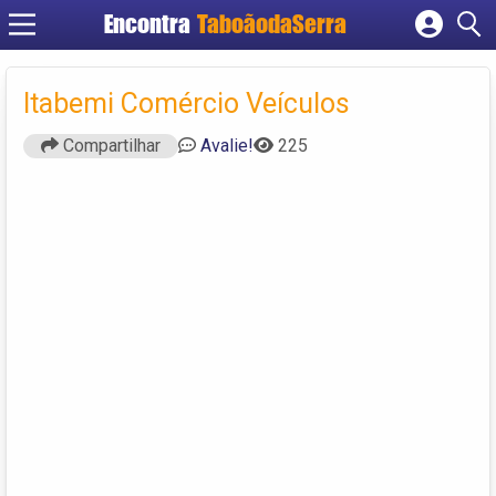
Encontra
TaboãodaSerra
Cadastrar empresa
Fazer login
Itabemi Comércio Veículos
Criar conta
Compartilhar
Avalie!
225