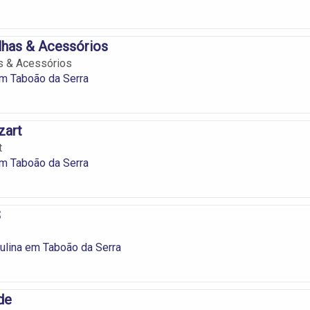
lhas & Acessórios
s & Acessórios
m Taboão da Serra
zart
t
m Taboão da Serra
S
lina em Taboão da Serra
de