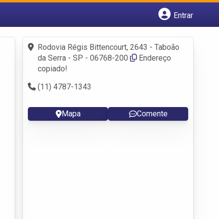
Entrar
Cadastrar empresa
Fazer login
Rodovia Régis Bittencourt, 2643 - Taboão
Criar conta
da Serra - SP - 06768-200
Endereço
copiado!
(11) 4787-1343
Mapa
Comente