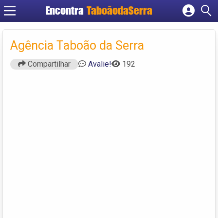
Encontra
TaboãodaSerra
Cadastrar empresa
Fazer login
Agência Taboão da Serra
Criar conta
Compartilhar
Avalie!
192