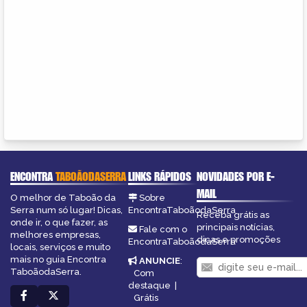
ENCONTRA
TABOÃODASERRA
LINKS RÁPIDOS
NOVIDADES POR E-
MAIL
O melhor de Taboão da
Sobre
Serra num só lugar! Dicas,
EncontraTaboãodaSerra
Receba grátis as
onde ir, o que fazer, as
principais notícias,
Fale com o
melhores empresas,
dicas e promoções
EncontraTaboãodaSerra
locais, serviços e muito
mais no guia Encontra
ANUNCIE
:
TaboãodaSerra.
Com
destaque
|
Grátis