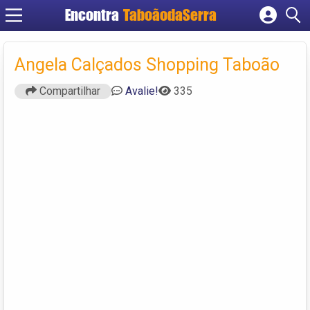
Encontra
TaboãodaSerra
Cadastrar empresa
Fazer login
Angela Calçados Shopping Taboão
Criar conta
Compartilhar
Avalie!
335