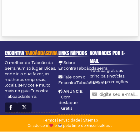
ENCONTRA
TABOÃODASERRA
LINKS RÁPIDOS
NOVIDADES POR E-
MAIL
O melhor de Taboão da
Sobre
Serra num só lugar! Dicas,
EncontraTaboãodaSerra
Receba grátis as
onde ir, o que fazer, as
principais notícias,
Fale com o
melhores empresas,
dicas e promoções
EncontraTaboãodaSerra
locais, serviços e muito
mais no guia Encontra
ANUNCIE
:
TaboãodaSerra.
Com
destaque
|
Grátis
Termos
|
Privacidade
|
Sitemap
Criado com
e
pelo time do EncontraBrasil