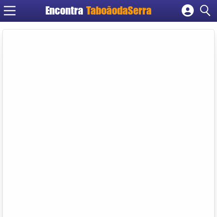
Encontra
TaboãodaSerra
Cadastrar empresa
Fazer login
Criar conta