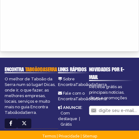
ENCONTRA
TABOÃODASERRA
LINKS RÁPIDOS
NOVIDADES POR E-
MAIL
O melhor de Taboão da
Sobre
Serra num só lugar! Dicas,
EncontraTaboãodaSerra
Receba grátis as
onde ir, o que fazer, as
principais notícias,
Fale com o
melhores empresas,
dicas e promoções
EncontraTaboãodaSerra
locais, serviços e muito
mais no guia Encontra
ANUNCIE
:
TaboãodaSerra.
Com
destaque
|
Grátis
Termos
|
Privacidade
|
Sitemap