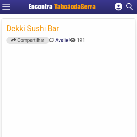
Encontra
TaboãodaSerra
Cadastrar empresa
Fazer login
Dekki Sushi Bar
Criar conta
Compartilhar
Avalie!
191