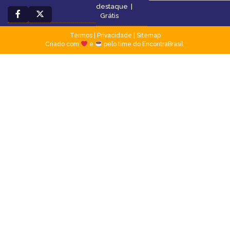
destaque
|
Grátis
Termos
|
Privacidade
|
Sitemap
Criado com
e
pelo time do EncontraBrasil