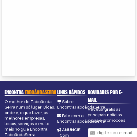
ENCONTRA
TABOÃODASERRA
LINKS RÁPIDOS
NOVIDADES POR E-
MAIL
O melhor de Taboão da
Sobre
Serra num só lugar! Dicas,
EncontraTaboãodaSerra
Receba grátis as
onde ir, o que fazer, as
principais notícias,
Fale com o
melhores empresas,
dicas e promoções
EncontraTaboãodaSerra
locais, serviços e muito
mais no guia Encontra
ANUNCIE
:
TaboãodaSerra.
Com