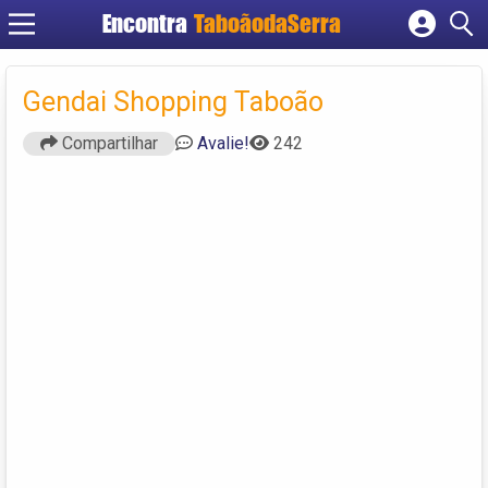
Encontra
TaboãodaSerra
Cadastrar empresa
Fazer login
Gendai Shopping Taboão
Criar conta
Compartilhar
Avalie!
242