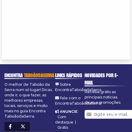
ENCONTRA
TABOÃODASERRA
LINKS RÁPIDOS
NOVIDADES POR E-
MAIL
O melhor de Taboão da
Sobre
Serra num só lugar! Dicas,
EncontraTaboãodaSerra
Receba grátis as
onde ir, o que fazer, as
principais notícias,
Fale com o
melhores empresas,
dicas e promoções
EncontraTaboãodaSerra
locais, serviços e muito
mais no guia Encontra
ANUNCIE
:
TaboãodaSerra.
Com
destaque
|
Grátis