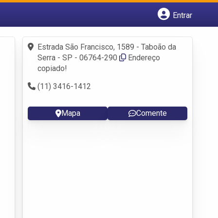
Entrar
Cadastrar empresa
Fazer login
Estrada São Francisco, 1589 - Taboão da
Criar conta
Serra - SP - 06764-290
Endereço
copiado!
(11) 3416-1412
Mapa
Comente