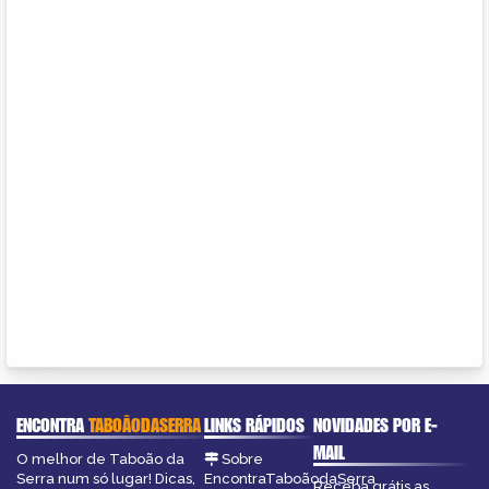
ENCONTRA
TABOÃODASERRA
LINKS RÁPIDOS
NOVIDADES POR E-
MAIL
O melhor de Taboão da
Sobre
Serra num só lugar! Dicas,
EncontraTaboãodaSerra
Receba grátis as