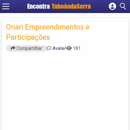
Encontra
TaboãodaSerra
Cadastrar empresa
Fazer login
Onari Empreendimentos e
Criar conta
Participações
Compartilhar
Avalie!
181