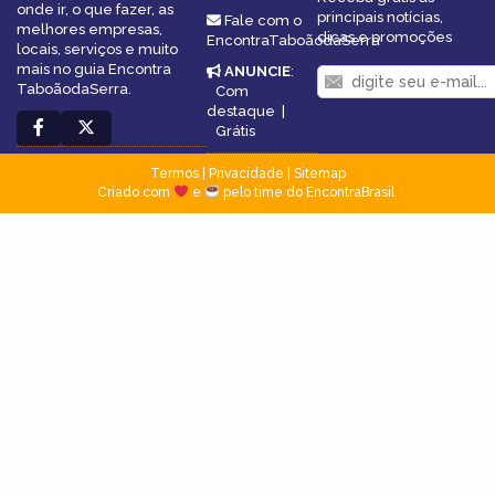
onde ir, o que fazer, as
principais notícias,
Fale com o
melhores empresas,
dicas e promoções
EncontraTaboãodaSerra
locais, serviços e muito
mais no guia Encontra
ANUNCIE
:
TaboãodaSerra.
Com
destaque
|
Grátis
Termos
|
Privacidade
|
Sitemap
Criado com
e
pelo time do EncontraBrasil