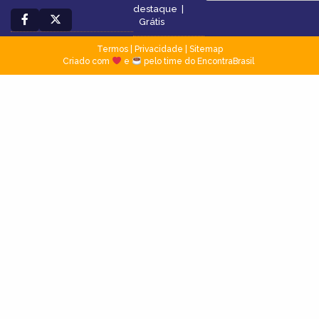
destaque
|
Grátis
Termos
|
Privacidade
|
Sitemap
Criado com
e
pelo time do EncontraBrasil