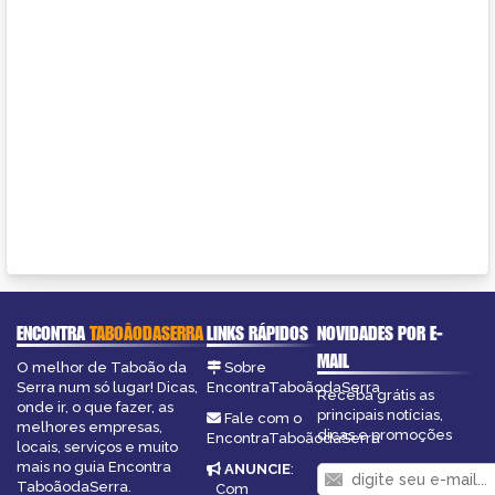
ENCONTRA
TABOÃODASERRA
LINKS RÁPIDOS
NOVIDADES POR E-
MAIL
O melhor de Taboão da
Sobre
Serra num só lugar! Dicas,
EncontraTaboãodaSerra
Receba grátis as
onde ir, o que fazer, as
principais notícias,
Fale com o
melhores empresas,
dicas e promoções
EncontraTaboãodaSerra
locais, serviços e muito
mais no guia Encontra
ANUNCIE
:
TaboãodaSerra.
Com