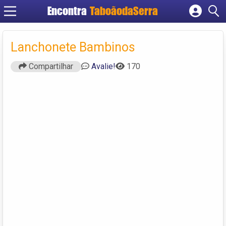
Encontra
TaboãodaSerra
Cadastrar empresa
Fazer login
Lanchonete Bambinos
Criar conta
Compartilhar
Avalie!
170