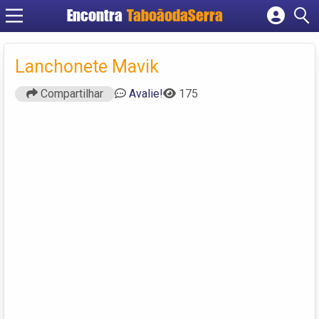
Encontra
TaboãodaSerra
Cadastrar empresa
Fazer login
Lanchonete Mavik
Criar conta
Compartilhar
Avalie!
175