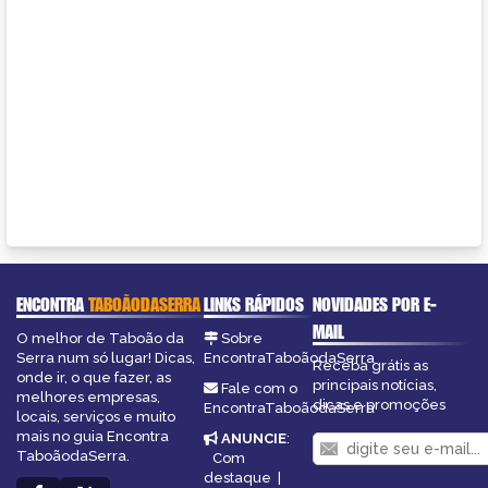
ENCONTRA
TABOÃODASERRA
LINKS RÁPIDOS
NOVIDADES POR E-
MAIL
O melhor de Taboão da
Sobre
Serra num só lugar! Dicas,
EncontraTaboãodaSerra
Receba grátis as
onde ir, o que fazer, as
principais notícias,
Fale com o
melhores empresas,
dicas e promoções
EncontraTaboãodaSerra
locais, serviços e muito
mais no guia Encontra
ANUNCIE
:
TaboãodaSerra.
Com
destaque
|