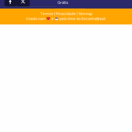
Grátis
Termos
|
Privacidade
|
Sitemap
Criado com
e
pelo time do EncontraBrasil