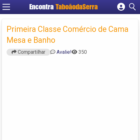
Encontra
TaboãodaSerra
Cadastrar empresa
Fazer login
Primeira Classe Comércio de Cama
Criar conta
Mesa e Banho
Compartilhar
Avalie!
350