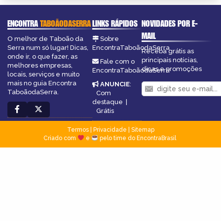
ENCONTRA
TABOÃODASERRA
LINKS RÁPIDOS
NOVIDADES POR E-
MAIL
O melhor de Taboão da
Sobre
Serra num só lugar! Dicas,
EncontraTaboãodaSerra
Receba grátis as
onde ir, o que fazer, as
principais notícias,
Fale com o
melhores empresas,
dicas e promoções
EncontraTaboãodaSerra
locais, serviços e muito
mais no guia Encontra
ANUNCIE
:
TaboãodaSerra.
Com
destaque
|
Grátis
Termos
|
Privacidade
|
Sitemap
Criado com
e
pelo time do EncontraBrasil