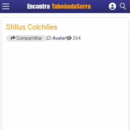
Encontra
TaboãodaSerra
Cadastrar empresa
Fazer login
Stillus Colchões
Criar conta
Compartilhar
Avalie!
264