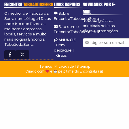
ENCONTRA
TABOÃODASERRA
LINKS RÁPIDOS
NOVIDADES POR E-
MAIL
O melhor de Taboão da
Sobre
Serra num só lugar! Dicas,
EncontraTaboãodaSerra
Receba grátis as
onde ir, o que fazer, as
principais notícias,
Fale com o
melhores empresas,
dicas e promoções
EncontraTaboãodaSerra
locais, serviços e muito
mais no guia Encontra
ANUNCIE
:
TaboãodaSerra.
Com
destaque
|
Grátis
Termos
|
Privacidade
|
Sitemap
Criado com
e
pelo time do EncontraBrasil