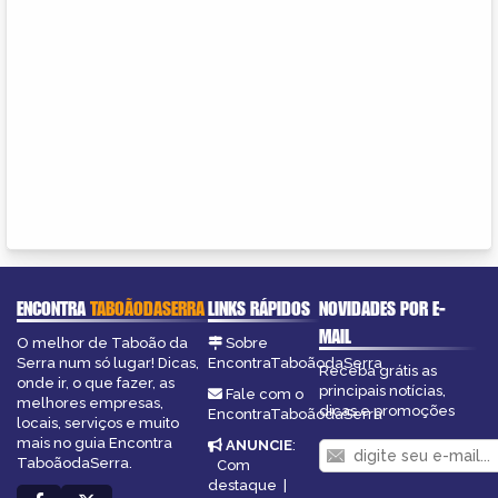
ENCONTRA
TABOÃODASERRA
LINKS RÁPIDOS
NOVIDADES POR E-
MAIL
O melhor de Taboão da
Sobre
Serra num só lugar! Dicas,
EncontraTaboãodaSerra
Receba grátis as
onde ir, o que fazer, as
principais notícias,
Fale com o
melhores empresas,
dicas e promoções
EncontraTaboãodaSerra
locais, serviços e muito
mais no guia Encontra
ANUNCIE
:
TaboãodaSerra.
Com
destaque
|