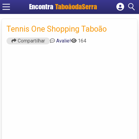
Encontra
TaboãodaSerra
Cadastrar empresa
Fazer login
Tennis One Shopping Taboão
Criar conta
Compartilhar
Avalie!
164