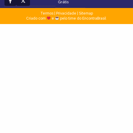
Grátis
Termos
|
Privacidade
|
Sitemap
Criado com
e
pelo time do EncontraBrasil