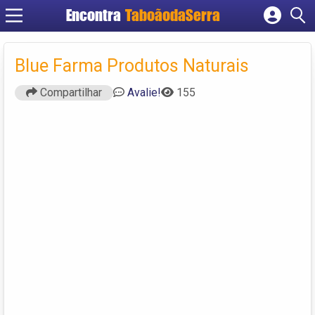
Encontra
TaboãodaSerra
Cadastrar empresa
Fazer login
Blue Farma Produtos Naturais
Criar conta
Compartilhar
Avalie!
155