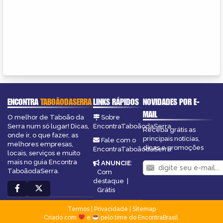
ENCONTRA
TABOÃODASERRA
LINKS RÁPIDOS
NOVIDADES POR E-
MAIL
O melhor de Taboão da
Sobre
Serra num só lugar! Dicas,
EncontraTaboãodaSerra
Receba grátis as
onde ir, o que fazer, as
principais notícias,
Fale com o
melhores empresas,
dicas e promoções
EncontraTaboãodaSerra
locais, serviços e muito
mais no guia Encontra
ANUNCIE
:
TaboãodaSerra.
Com
destaque
|
Grátis
Termos
|
Privacidade
|
Sitemap
Criado com
e
pelo time do EncontraBrasil