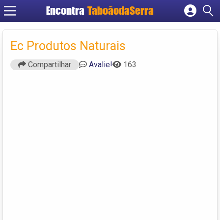
Encontra
TaboãodaSerra
Cadastrar empresa
Fazer login
Ec Produtos Naturais
Criar conta
Compartilhar
Avalie!
163