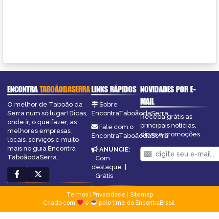
ENCONTRA
TABOÃODASERRA
LINKS RÁPIDOS
NOVIDADES POR E-
MAIL
O melhor de Taboão da
Sobre
Serra num só lugar! Dicas,
EncontraTaboãodaSerra
Receba grátis as
onde ir, o que fazer, as
principais notícias,
Fale com o
melhores empresas,
dicas e promoções
EncontraTaboãodaSerra
locais, serviços e muito
mais no guia Encontra
ANUNCIE
:
TaboãodaSerra.
Com
destaque
|
Grátis
Termos
|
Privacidade
|
Sitemap
Criado com
e
pelo time do EncontraBrasil